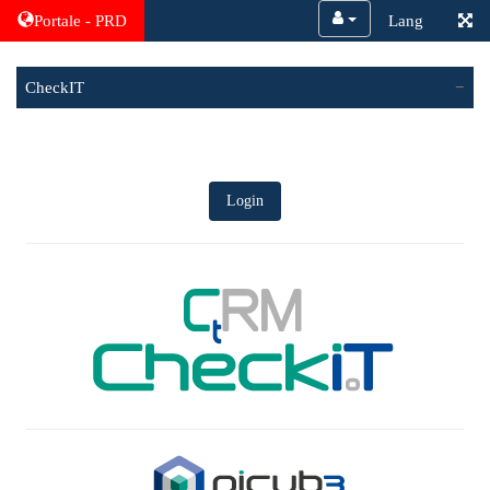
Portale - PRD
Lang
CheckIT
Login